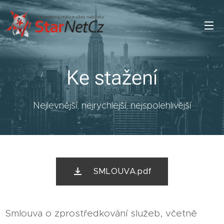
Ke stažení
Nejlevnější, nejrychlejší, nejspolehlivější
SMLOUVA.pdf
Smlouva o zprostředkování služeb, včetně